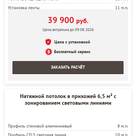
Установка ленты
11 м.п.
Блок 75 ВТ
2 шт.
39 900
руб.
Полотно белое матовое MSD Premium
8 м²
Цена актуальна до 09.08.2026
Полотно черное глянцевое MSD Premium
4 м²
Цена с установкой
Установка полотна
12 м²
Бесплатный сервис
ЗАКАЗАТЬ РАСЧЁТ
Натяжной потолок в прихожей 6,5 м² с
зонированием световыми линиями
Профиль стеновой алюминиевый
8 м.п.
Профиль СП-5 световая линия
10 м.п.